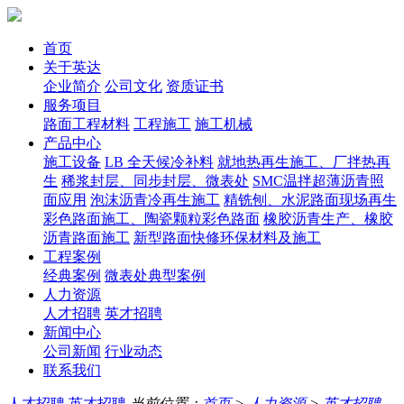
首页
关于英达
企业简介
公司文化
资质证书
服务项目
路面工程材料
工程施工
施工机械
产品中心
施工设备
LB 全天候冷补料
就地热再生施工、厂拌热再
生
稀浆封层、同步封层、微表处
SMC温拌超薄沥青照
面应用
泡沫沥青冷再生施工
精铣刨、水泥路面现场再生
彩色路面施工、陶瓷颗粒彩色路面
橡胶沥青生产、橡胶
沥青路面施工
新型路面快修环保材料及施工
工程案例
经典案例
微表处典型案例
人力资源
人才招聘
英才招聘
新闻中心
公司新闻
行业动态
联系我们
人才招聘
英才招聘
当前位置：
首页
>
人力资源
>
英才招聘