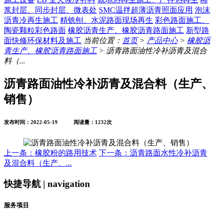
浆封层、同步封层、微表处
SMC温拌超薄沥青照面应用
泡沫
沥青冷再生施工
精铣刨、水泥路面现场再生
彩色路面施工、
陶瓷颗粒彩色路面
橡胶沥青生产、橡胶沥青路面施工
新型路
面快修环保材料及施工
当前位置：
首页
>
产品中心
>
橡胶沥
青生产、橡胶沥青路面施工
> 沥青路面油性冷补沥青及混合
料（...
沥青路面油性冷补沥青及混合料（生产、
销售）
发布时间：2022-05-19 阅读量：1232次
上一条：橡胶粉的路用技术
下一条：沥青路面水性冷补沥青
及混合料（生产、...
快捷导航 | navigation
服务项目