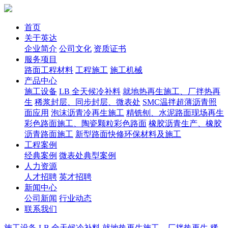
首页
关于英达
企业简介
公司文化
资质证书
服务项目
路面工程材料
工程施工
施工机械
产品中心
施工设备
LB 全天候冷补料
就地热再生施工、厂拌热再
生
稀浆封层、同步封层、微表处
SMC温拌超薄沥青照
面应用
泡沫沥青冷再生施工
精铣刨、水泥路面现场再生
彩色路面施工、陶瓷颗粒彩色路面
橡胶沥青生产、橡胶
沥青路面施工
新型路面快修环保材料及施工
工程案例
经典案例
微表处典型案例
人力资源
人才招聘
英才招聘
新闻中心
公司新闻
行业动态
联系我们
施工设备
LB 全天候冷补料
就地热再生施工、厂拌热再生
稀