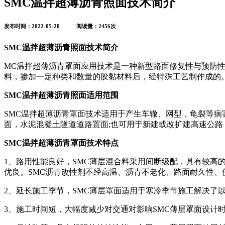
SMC温拌超薄沥青照面技术简介
发布时间：2022-05-20 阅读量：2456次
SMC温拌超薄沥青照面技术简介
MC温拌超薄沥青罩面应用技术是一种新型路面修复性与预防性复合养护技
料，掺加一定种类和数量的胶黏材料后，经特殊工艺制作成的。施
SMC温拌超薄沥青照面适用范围
SMC温拌超薄沥青罩面技术适用于产生车辙、网型，龟裂等
面，水泥混凝土隧道道路置面;也可用于新建或改扩建高速公
SMC温拌超薄沥青罩面技术特点
1、路用性能良好，SMC薄层混合料采用间断级配，具有较高
优良。SMC沥青改性剂不经高温、沥青不老化、路面耐久性、使
2、延长施工季节，SMC薄层罩面适用于寒冷季节施工解决了
3、施工时间短，大幅度减少对交通对影响SMC薄层罩面设