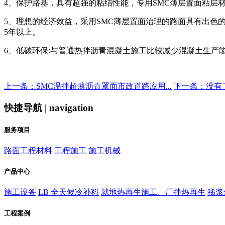
4、保护路基，具有超强的粘结性能，专用SMC薄层置面粘层
5、理想的经济效益，采用SMC薄层置面治理的路面具有出色的
5年以上。
6、低碳环保:与普通热拌沥青混凝土施工比较减少混凝土生产能
上一条：SMC温拌超薄沥青罩面市政道路应用...
下一条：没有
快捷导航 | navigation
服务项目
路面工程材料
工程施工
施工机械
产品中心
施工设备
LB 全天候冷补料
就地热再生施工、厂拌热再生
稀浆
工程案例