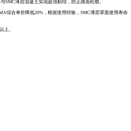
与SMC薄层混凝土实现超强粘结，防止路面松散。
MA综合单价降低20%，根据使用经验，SMC薄层罩面使用寿命
%以上。