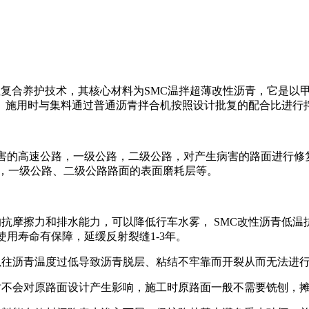
术，其核心材料为SMC温拌超薄改性沥青，它是以甲基苯乙烯类嵌段共聚物
用时与集料通过普通沥青拌合机按照设计批复的配合比进行拌合，最
病害的高速公路，一级公路，二级公路，对产生病害的路面进行修
路，一级公路、二级公路路面的表面磨耗层等。
的抗摩擦力和排水能力，可以降低行车水雾， SMC改性沥青低
用寿命有保障，延缓反射裂缝1-3年。
以往沥青温度过低导致沥青脱层、粘结不牢靠而开裂从而无法进
计时不会对原路面设计产生影响，施工时原路面一般不需要铣刨，