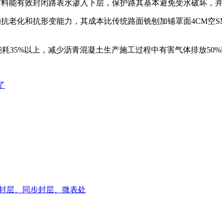
材料能有效封闭路表水渗入下层，保护路其基本避免受水破坏，并
抗老化和抗形变能力，其成本比传统路面铣刨加铺罩面4CM空S
耗35%以上，减少沥青混凝土生产施工过程中有害气体排放50
了
封层、同步封层、微表处