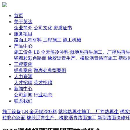
首页
关于英达
企业简介
公司文化
资质证书
服务项目
路面工程材料
工程施工
施工机械
产品中心
施工设备
LB 全天候冷补料
就地热再生施工、厂拌热再
瓷颗粒彩色路面
橡胶沥青生产、橡胶沥青路面施工
新型
工程案例
经典案例
微表处典型案例
人力资源
人才招聘
英才招聘
新闻中心
公司新闻
行业动态
联系我们
施工设备
LB 全天候冷补料
就地热再生施工、厂拌热再生
稀浆
粒彩色路面
橡胶沥青生产、橡胶沥青路面施工
新型路面快修环