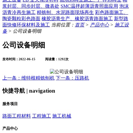
浆封层、同步封层、微表处
SMC温拌超薄沥青照面应用
泡沫
沥青冷再生施工
精铣刨、水泥路面现场再生
彩色路面施工、
陶瓷颗粒彩色路面
橡胶沥青生产、橡胶沥青路面施工
新型路
面快修环保材料及施工
当前位置：
首页
>
产品中心
>
施工设
备
> 公司设备明细
公司设备明细
发布时间：2022-06-15 阅读量：1292次
上一条：维特根精铣刨机
下一条：压路机
快捷导航 | navigation
服务项目
路面工程材料
工程施工
施工机械
产品中心