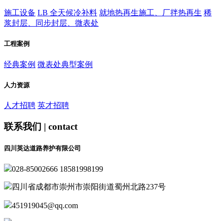
施工设备
LB 全天候冷补料
就地热再生施工、厂拌热再生
稀
浆封层、同步封层、微表处
工程案例
经典案例
微表处典型案例
人力资源
人才招聘
英才招聘
联系我们 | contact
四川英达道路养护有限公司
028-85002666 18581998199
四川省成都市崇州市崇阳街道蜀州北路237号
451919045@qq.com