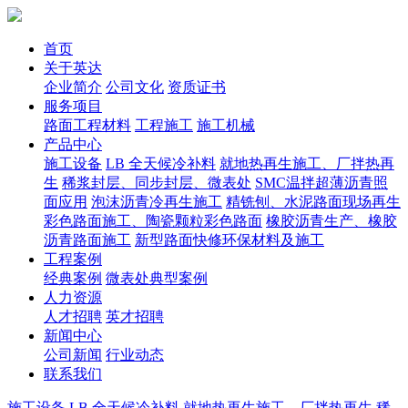
首页
关于英达
企业简介
公司文化
资质证书
服务项目
路面工程材料
工程施工
施工机械
产品中心
施工设备
LB 全天候冷补料
就地热再生施工、厂拌热再
生
稀浆封层、同步封层、微表处
SMC温拌超薄沥青照
面应用
泡沫沥青冷再生施工
精铣刨、水泥路面现场再生
彩色路面施工、陶瓷颗粒彩色路面
橡胶沥青生产、橡胶
沥青路面施工
新型路面快修环保材料及施工
工程案例
经典案例
微表处典型案例
人力资源
人才招聘
英才招聘
新闻中心
公司新闻
行业动态
联系我们
施工设备
LB 全天候冷补料
就地热再生施工、厂拌热再生
稀