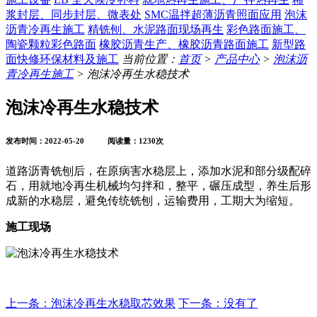
浆封层、同步封层、微表处
SMC温拌超薄沥青照面应用
泡沫
沥青冷再生施工
精铣刨、水泥路面现场再生
彩色路面施工、
陶瓷颗粒彩色路面
橡胶沥青生产、橡胶沥青路面施工
新型路
面快修环保材料及施工
当前位置：
首页
>
产品中心
>
泡沫沥
青冷再生施工
> 泡沫冷再生水稳技术
泡沫冷再生水稳技术
发布时间：2022-05-20 阅读量：1230次
道路沥青铣刨后，在原病害水稳层上，添加水泥和部分级配碎
石，用就地冷再生机械均匀拌和，整平，碾压成型，养生后形
成新的水稳层，避免传统铣刨，运输费用，工期大为缩短。
施工现场
上一条：泡沫冷再生水稳取芯效果
下一条：没有了