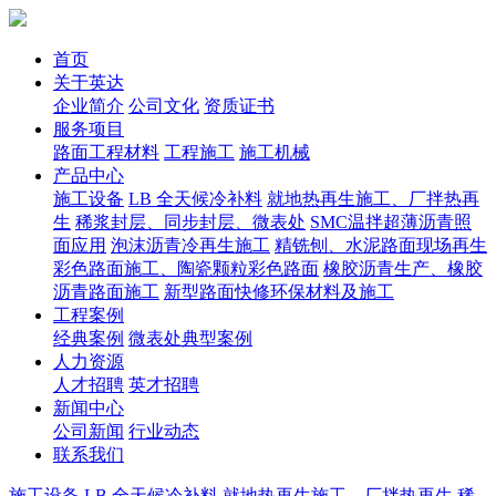
首页
关于英达
企业简介
公司文化
资质证书
服务项目
路面工程材料
工程施工
施工机械
产品中心
施工设备
LB 全天候冷补料
就地热再生施工、厂拌热再
生
稀浆封层、同步封层、微表处
SMC温拌超薄沥青照
面应用
泡沫沥青冷再生施工
精铣刨、水泥路面现场再生
彩色路面施工、陶瓷颗粒彩色路面
橡胶沥青生产、橡胶
沥青路面施工
新型路面快修环保材料及施工
工程案例
经典案例
微表处典型案例
人力资源
人才招聘
英才招聘
新闻中心
公司新闻
行业动态
联系我们
施工设备
LB 全天候冷补料
就地热再生施工、厂拌热再生
稀