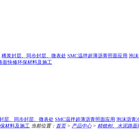
生
稀浆封层、同步封层、微表处
SMC温拌超薄沥青照面应用
泡沫
路面快修环保材料及施工
封层、同步封层、微表处
SMC温拌超薄沥青照面应用
泡沫沥青
保材料及施工
当前位置：
首页
>
产品中心
>
精铣刨、水泥路面