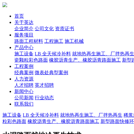
首页
关于英达
企业简介
公司文化
资质证书
服务项目
路面工程材料
工程施工
施工机械
产品中心
施工设备
LB 全天候冷补料
就地热再生施工、厂拌热再
瓷颗粒彩色路面
橡胶沥青生产、橡胶沥青路面施工
新型
工程案例
经典案例
微表处典型案例
人力资源
人才招聘
英才招聘
新闻中心
公司新闻
行业动态
联系我们
施工设备
LB 全天候冷补料
就地热再生施工、厂拌热再生
稀浆
粒彩色路面
橡胶沥青生产、橡胶沥青路面施工
新型路面快修环