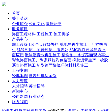
首页
关于英达
企业简介
公司文化
资质证书
服务项目
路面工程材料
工程施工
施工机械
产品中心
施工设备
LB 全天候冷补料
就地热再生施工、厂拌热再
生
稀浆封层、同步封层、微表处
SMC温拌超薄沥青照
面应用
泡沫沥青冷再生施工
精铣刨、水泥路面现场再生
彩色路面施工、陶瓷颗粒彩色路面
橡胶沥青生产、橡胶
沥青路面施工
新型路面快修环保材料及施工
工程案例
经典案例
微表处典型案例
人力资源
人才招聘
英才招聘
新闻中心
公司新闻
行业动态
联系我们
经典案例
微表处典型案例
当前位置：
首页
>
工程案例
>
经典