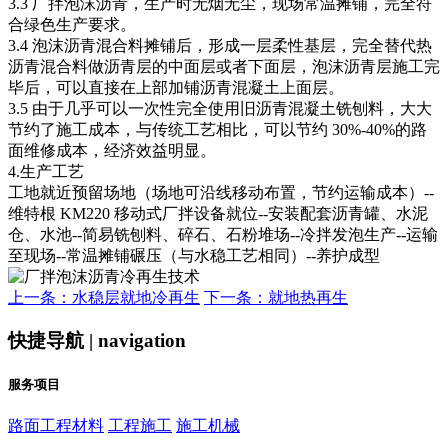
3.3 厂拌泡沫沥青，生产时无烟无尘，现场常温摊铺，完全符
合绿色生产要求。
3.4 泡沫沥青混合料摊铺后，形成一层柔性基层，完全替代热
沥青混合料做沥青层的中面层或者下面层，泡沫沥青层施工完
毕后，可以直接在上部加铺沥青混凝土上面层。
3.5 由于几乎可以一次性完全使用旧沥青混凝土铣刨料，大大
节约了施工成本，与传统工艺相比，可以节约 30%-40%的路
面维修成本，经济效益明显。
4.生产工艺
工地就近预留场地（场地可沿线移动布置，节约运输成本）--
维特根 KM220 移动式厂拌设备就位--安装配套沥青罐、水泥
仓、水池--简易铣刨料、碎石、石粉堆场--冷拌发泡生产--运输
至现场--常温摊铺碾压（与水稳工艺相同）--养护成型
上一条：水稳层就地冷再生
下一条：就地热再生
快捷导航 | navigation
服务项目
路面工程材料
工程施工
施工机械