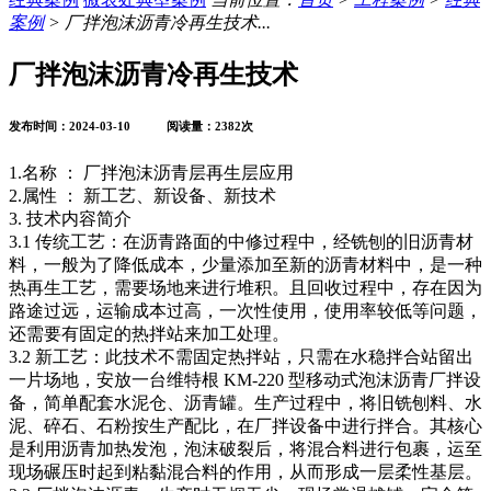
案例
> 厂拌泡沫沥青冷再生技术...
厂拌泡沫沥青冷再生技术
发布时间：2024-03-10 阅读量：2382次
1.名称 ： 厂拌泡沫沥青层再生层应用
2.属性 ： 新工艺、新设备、新技术
3. 技术内容简介
3.1 传统工艺：在沥青路面的中修过程中，经铣刨的旧沥青材
料，一般为了降低成本，少量添加至新的沥青材料中，是一种
热再生工艺，需要场地来进行堆积。且回收过程中，存在因为
路途过远，运输成本过高，一次性使用，使用率较低等问题，
还需要有固定的热拌站来加工处理。
3.2 新工艺：此技术不需固定热拌站，只需在水稳拌合站留出
一片场地，安放一台维特根 KM-220 型移动式泡沫沥青厂拌设
备，简单配套水泥仓、沥青罐。生产过程中，将旧铣刨料、水
泥、碎石、石粉按生产配比，在厂拌设备中进行拌合。其核心
是利用沥青加热发泡，泡沫破裂后，将混合料进行包裹，运至
现场碾压时起到粘黏混合料的作用，从而形成一层柔性基层。