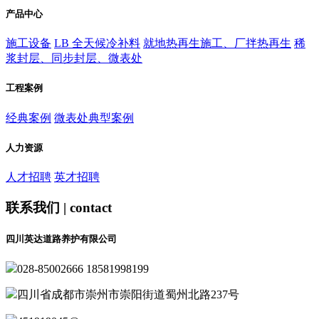
产品中心
施工设备
LB 全天候冷补料
就地热再生施工、厂拌热再生
稀
浆封层、同步封层、微表处
工程案例
经典案例
微表处典型案例
人力资源
人才招聘
英才招聘
联系我们 | contact
四川英达道路养护有限公司
028-85002666 18581998199
四川省成都市崇州市崇阳街道蜀州北路237号