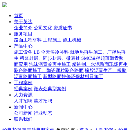
首页
关于英达
企业简介
公司文化
资质证书
服务项目
路面工程材料
工程施工
施工机械
产品中心
施工设备
LB 全天候冷补料
就地热再生施工、厂拌热再
生
稀浆封层、同步封层、微表处
SMC温拌超薄沥青照
面应用
泡沫沥青冷再生施工
精铣刨、水泥路面现场再生
彩色路面施工、陶瓷颗粒彩色路面
橡胶沥青生产、橡胶
沥青路面施工
新型路面快修环保材料及施工
工程案例
经典案例
微表处典型案例
人力资源
人才招聘
英才招聘
新闻中心
公司新闻
行业动态
联系我们
经典案例
微表处典型案例
当前位置：
首页
>
工程案例
>
经典