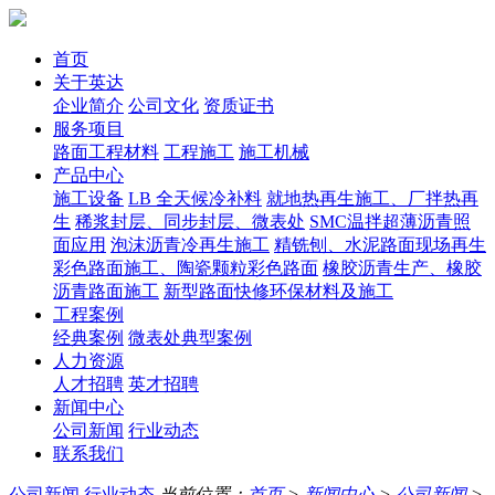
首页
关于英达
企业简介
公司文化
资质证书
服务项目
路面工程材料
工程施工
施工机械
产品中心
施工设备
LB 全天候冷补料
就地热再生施工、厂拌热再
生
稀浆封层、同步封层、微表处
SMC温拌超薄沥青照
面应用
泡沫沥青冷再生施工
精铣刨、水泥路面现场再生
彩色路面施工、陶瓷颗粒彩色路面
橡胶沥青生产、橡胶
沥青路面施工
新型路面快修环保材料及施工
工程案例
经典案例
微表处典型案例
人力资源
人才招聘
英才招聘
新闻中心
公司新闻
行业动态
联系我们
公司新闻
行业动态
当前位置：
首页
>
新闻中心
>
公司新闻
>