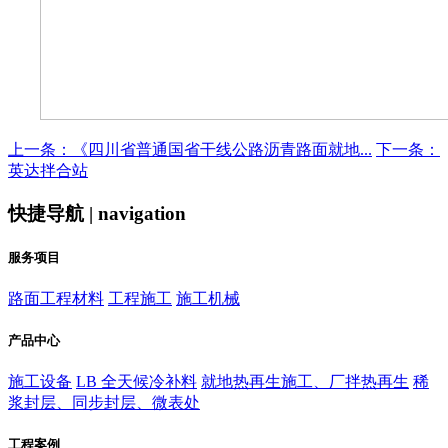
上一条：《四川省普通国省干线公路沥青路面就地...
下一条：
英达拌合站
快捷导航 | navigation
服务项目
路面工程材料
工程施工
施工机械
产品中心
施工设备
LB 全天候冷补料
就地热再生施工、厂拌热再生
稀
浆封层、同步封层、微表处
工程案例