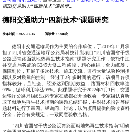
德阳交通助力“四新技术”课题研...
德阳交通助力“四新技术”课题研究
发布时间：2022-07-15 阅读量：3288次
德阳市交通运输局作为主要的合作单位，于2019年11月承
担了四川省交通运输厅公路局科技计划项目“四川省国省干线
公路沥青路面就地热再生技术指南”课题研究工作，依托中江
县交通局实施的G245大修工程路段，精心组织，全力统筹，
保障到位，开展了多次技术、施工交流，进行大量试验检测指
标以及对质量的控制，经过了2年多时间的运行，该项目各项
指标较好，且社会、经济达到预期效益，路面材料回收率达
99%，循环利用率达95%。此课题研究于2022年7月1日，交通
运输厅公路局组织业内专家在成都召开验收会，专家组认真听
取了就地热再生技术指南的课题总结汇报，并对技术报告等结
题材料进行了审阅。经询问、讨论，认为项目提供的验收资料
齐全，符合有关规定，一致同意验收合格。
“四川省国省干线公路沥青路面就地热再生技术指南”明确
了普通国省干线公路沥青就地热再生技术适用范围、原路面路