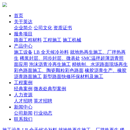
首页
关于英达
企业简介
公司文化
资质证书
服务项目
路面工程材料
工程施工
施工机械
产品中心
施工设备
LB 全天候冷补料
就地热再生施工、厂拌热再
生
稀浆封层、同步封层、微表处
SMC温拌超薄沥青照
面应用
泡沫沥青冷再生施工
精铣刨、水泥路面现场再生
彩色路面施工、陶瓷颗粒彩色路面
橡胶沥青生产、橡胶
沥青路面施工
新型路面快修环保材料及施工
工程案例
经典案例
微表处典型案例
人力资源
人才招聘
英才招聘
新闻中心
公司新闻
行业动态
联系我们
施工设备
LB 全天候冷补料
就地热再生施工、厂拌热再生
稀