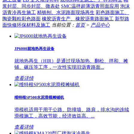
浆封层、同步封层、微表处
SMC温拌超薄沥青照面应用
泡沫
沥青冷再生施工
精铣刨、水泥路面现场再生
彩色路面施工、
陶瓷颗粒彩色路面
橡胶沥青生产、橡胶沥青路面施工
新型路
面快修环保材料及施工
当前位置：
首页
>
产品中心
JP6000就地热再生设备
就地热再生（HIR）是通过现场加热、翻松、拌和、摊
铺、碾压等工序，一次性实现旧沥青路面...
查看详情
维特根SP500水泥滑模摊铺机
滑模机适用于用于公路、防撞墙、路肩，排水沟的连续
滑模施工，高效节能，经济效益高。...
查看详情